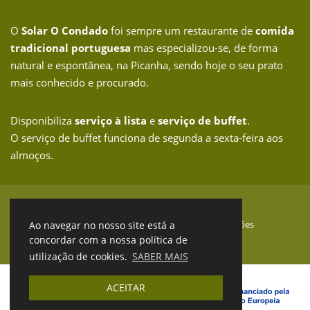
O
Solar O Condado
foi sempre um restaurante de
comida
tradicional portuguesa
mas especializou-se, de forma
natural e espontânea, na Picanha, sendo hoje o seu prato
mais conhecido e procurado.
Disponibiliza
serviço à lista
e
serviço de buffet
.
O serviço de buffet funciona de segunda a sexta-feira aos
almoços.
© 2026 Solar O Condado
Política de Privacidade
Política de Cookies
Entidades RAL
Livro de Reclamações
Ao navegar no nosso site está a
concordar com a nossa política de
desenvolvido por
Macro Makers
utilização de cookies.
SABER MAIS
ACEITAR