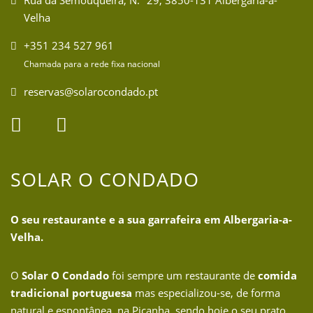
Rua da Semouqueira, N.º 29, 3850-131 Albergaria-a-
Velha
+351 234 527 961
Chamada para a rede fixa nacional
reservas@solarocondado.pt
SOLAR O CONDADO
O seu restaurante e a sua garrafeira em Albergaria-a-
Velha.
O
Solar O Condado
foi sempre um restaurante de
comida
tradicional portuguesa
mas especializou-se, de forma
natural e espontânea, na Picanha, sendo hoje o seu prato